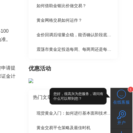
如何借助金银比价做交易？
黄金网格交易如何运作？
00
金价回调后缩量企稳，能否确认阶段底部来临？
为准。
震荡市黄金定投选每周、每两周还是每月更划算？
整申请提
优惠活动
保证金计
1
您好，很高兴为您服务，请问有
热门文章
什么可以帮到您？
在线客服
现货黄金入门：如何进行基本面和技术面分析
开户
黄金交易平仓策略及最佳时机